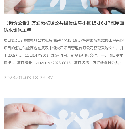
【询价公告】万润橄榄城公共租赁住房小区15-16-17栋屋面
防水维修工程
项目概况万润橄榄城公共租赁住房小区15-16-17栋屋面防水维修工程采购
项目的潜在供应商应在武汉中恒众汇项目管理有限公司获取采购文件，并
于2023年1月11日14时30分（北京时间）前提交响应文件。一、项目基本
情况1、项目编号：ZHZH-NZ2023-0012、项目名称：万润橄榄城公共租
赁住房小区15-16-17栋屋面防水维修工程3、采购方式：询价4、预算金
2023-01-03 18:29:37
额：85.8万元5、最高限价：85.8万元6、采购需求：本次采购共分1个项目
包，...