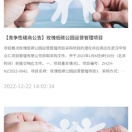
【竞争性磋商公告】玫瑰低碳公园运营管理项目
项目概况玫瑰低碳公园运营管理项目采购项目的潜在供应商应在武汉中恒
众汇项目管理有限公司获取采购文件，并于2023年1月6日9时30分（北京
时间）前提交响应文件。一、项目基本情况1、项目编号：ZHZH-
NZ2022-0042、项目名称：玫瑰低碳公园运营管理项目3、采购方式：竞
争性磋商4、预算金额：180万元/年（人民币）5、采购需求：本次采购共
2022-12-22 14:02:34
分 1 个项目包，具体需求如下。（1）项目包编号：ZHZH-NZ2022-
004（2）项目包名称：...