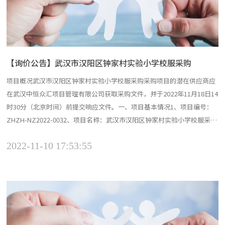
【询价公告】武汉市汉阳区钟家村实验小学校服采购
项目概况武汉市汉阳区钟家村实验小学校服采购采购项目的潜在供应商应
在武汉中恒众汇项目管理有限公司获取采购文件，并于2022年11月18日14
时30分（北京时间）前提交响应文件。一、项目基本情况1、项目编号：
ZHZH-NZ2022-0032、项目名称：武汉市汉阳区钟家村实验小学校服采购
3、采购方式：询价4、预算金额：夏季运动装150元/套，秋季运动服200
2022-11-10 17:53:55
元/套，按实际数量结算5、最高限价：夏季运动装150元/套，秋季运动服
200元/套，按...